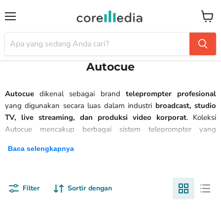
Menu
Keran
Autocue
Autocue
dikenal sebagai brand
teleprompter profesional
yang digunakan secara luas dalam industri
broadcast, studio
TV, live streaming, dan produksi video korporat
. Koleksi
Autocue mencakup berbagai sistem teleprompter yang
dirancang untuk mendukung presenter, host, dan talent agar
Baca selengkapnya
dapat menyampaikan naskah dengan lebih natural dan
konsisten.
Dengan desain presisi, kualitas kaca tinggi, serta kompatibilitas
Filter
Sortir dengan
dengan berbagai kamera dan workflow produksi, Autocue
menjadi solusi andalan untuk meningkatkan kelancaran
penyampaian konten dan profesionalitas hasil produksi.