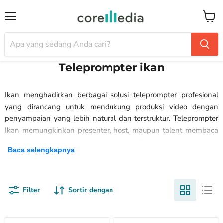
Menu
Keran
Teleprompter ikan
Ikan menghadirkan berbagai solusi teleprompter profesional
yang dirancang untuk mendukung produksi video dengan
penyampaian yang lebih natural dan terstruktur. Teleprompter
Ikan memungkinkan presenter, host, maupun talent membaca
naskah secara langsung tanpa kehilangan kontak visual
Baca selengkapnya
dengan kamera.
Produk dalam kategori ini sangat cocok digunakan untuk
kebutuhan broadcast, studio produksi, live streaming, rumah
Filter
Sortir dengan
ibadah, hingga pembuatan konten digital. Dengan desain yang
presisi dan kompatibilitas tinggi terhadap berbagai jenis kamera
dan perangkat display, teleprompter Ikan memberikan