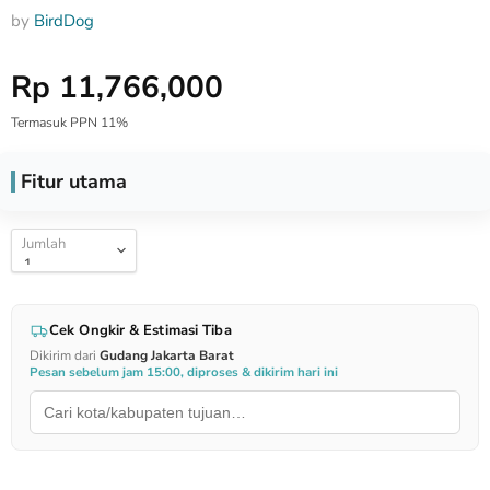
by
BirdDog
Harga Special
Rp 11,766,000
Termasuk PPN 11%
Fitur utama
Jumlah
Cek Ongkir & Estimasi Tiba
Dikirim dari
Gudang Jakarta Barat
Pesan sebelum jam 15:00, diproses & dikirim hari ini