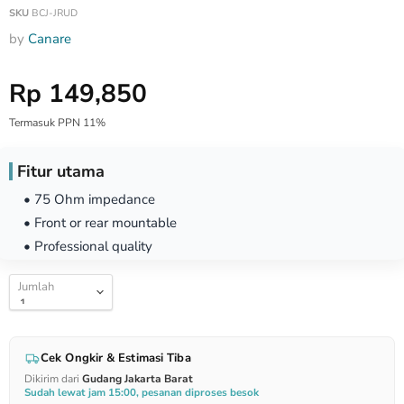
SKU
BCJ-JRUD
by
Canare
Harga Special
Rp 149,850
Termasuk PPN 11%
Fitur utama
• 75 Ohm impedance
• Front or rear mountable
• Professional quality
Jumlah
Cek Ongkir & Estimasi Tiba
Dikirim dari
Gudang Jakarta Barat
Sudah lewat jam 15:00, pesanan diproses besok