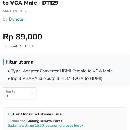
to VGA Male - DT129
SKU
DYN-DT129
by
Dynotek
Harga Special
Rp 89,000
Termasuk PPN 11%
Fitur utama
• Type: Adapter Converter HDMI Female to VGA Male
• Input VGA+Audio output HDMI (VGA to HDMI)
Jumlah
Cek Ongkir & Estimasi Tiba
Dikirim dari
Gudang Jakarta Barat
Sudah lewat jam 15:00, pesanan diproses besok