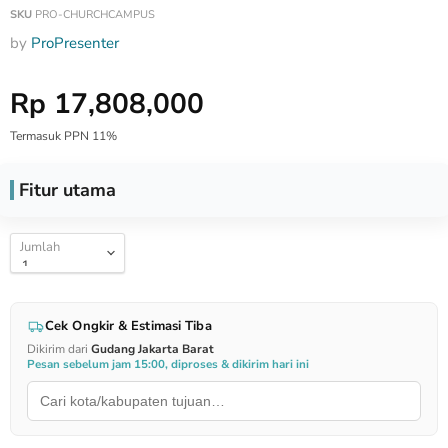
SKU
PRO-CHURCHCAMPUS
by
ProPresenter
Harga Special
Rp 17,808,000
Termasuk PPN 11%
Fitur utama
Jumlah
Cek Ongkir & Estimasi Tiba
Dikirim dari
Gudang Jakarta Barat
Pesan sebelum jam 15:00, diproses & dikirim hari ini