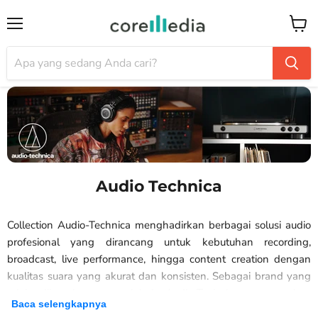
Menu
Keran
Audio Technica
Collection Audio-Technica menghadirkan berbagai solusi audio
profesional yang dirancang untuk kebutuhan recording,
broadcast, live performance, hingga content creation dengan
kualitas suara yang akurat dan konsisten. Sebagai brand yang
telah dikenal secara global, Audio-Technica menawarkan
Baca selengkapnya
berbagai produk seperti microphone, headphone, wireless