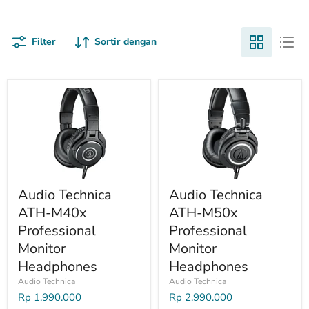
system, dan aksesoris audio yang digunakan oleh profesional di
berbagai industri. Produk-produk ini dirancang untuk
menghasilkan reproduksi suara yang natural dengan detail
Filter
Sortir dengan
yang tinggi, sehingga sangat cocok untuk vokal, instrumen,
podcast, hingga produksi video.
Audio Technica
Audio Technica
ATH-M40x
ATH-M50x
Professional
Professional
Monitor
Monitor
Headphones
Headphones
Audio Technica
Audio Technica
Rp 1.990.000
Rp 2.990.000