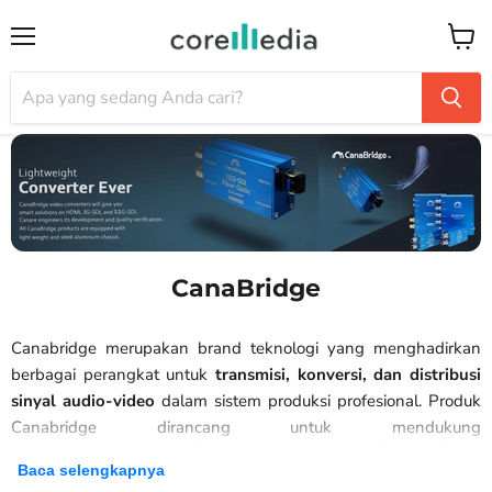
Menu
Keran
CanaBridge
Canabridge merupakan brand teknologi yang menghadirkan
berbagai perangkat untuk
transmisi, konversi, dan distribusi
sinyal audio-video
dalam sistem produksi profesional. Produk
Canabridge dirancang untuk mendukung
kebutuhan
broadcast, live production, instalasi AV, hingga
Baca selengkapnya
sistem komunikasi jarak jauh
dengan performa yang stabil