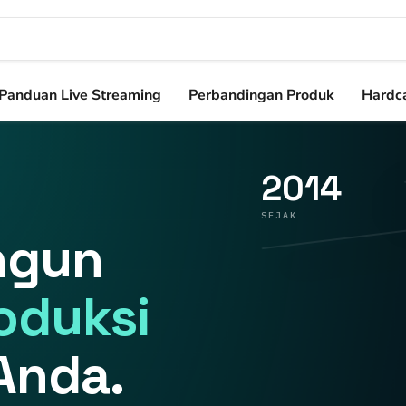
Panduan Live Streaming
Perbandingan Produk
Hardca
2014
SEJAK
ngun
oduksi
Anda.