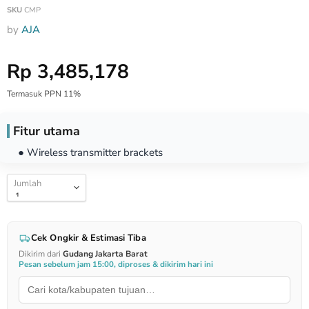
SKU
CMP
by
AJA
Harga Special
Rp 3,485,178
Termasuk PPN 11%
Fitur utama
● Wireless transmitter brackets
Jumlah
Cek Ongkir & Estimasi Tiba
Dikirim dari
Gudang Jakarta Barat
Pesan sebelum jam 15:00, diproses & dikirim hari ini