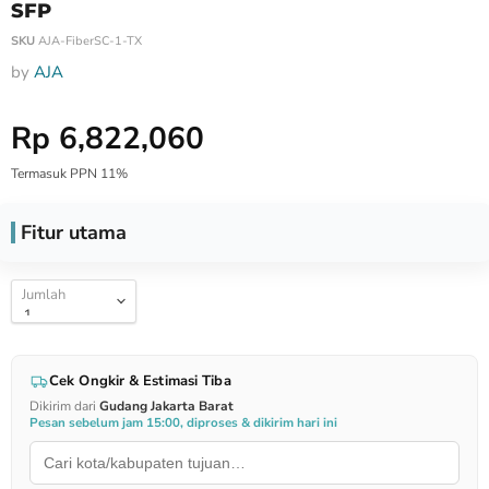
SFP
SKU
AJA-FiberSC-1-TX
by
AJA
Harga Special
Rp 6,822,060
Termasuk PPN 11%
Fitur utama
Jumlah
Cek Ongkir & Estimasi Tiba
Dikirim dari
Gudang Jakarta Barat
Pesan sebelum jam 15:00, diproses & dikirim hari ini