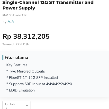
Single-Channel 12G ST Transmitter and
Power Supply
SKU
HA5-12G-T-ST
by
AJA
Harga Special
Rp 38,312,205
Termasuk PPN 11%
Fitur utama
Key Features
* Two Mirrored Outputs
* FiberST-1T-12G SFP Installed
* Supports 60P Input at 4:4:4/4:2:2/4:2:0
* EDID Emulation
Jumlah