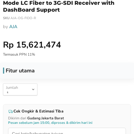
Mode LC Fiber to 3G-SDI Receiver with
DashBoard Support
SKU
AJA-OG-FIDO-R
by
AJA
Harga Special
Rp 15,621,474
Termasuk PPN 11%
Fitur utama
Jumlah
Cek Ongkir & Estimasi Tiba
Dikirim dari
Gudang Jakarta Barat
Pesan sebelum jam 15:00, diproses & dikirim hari ini