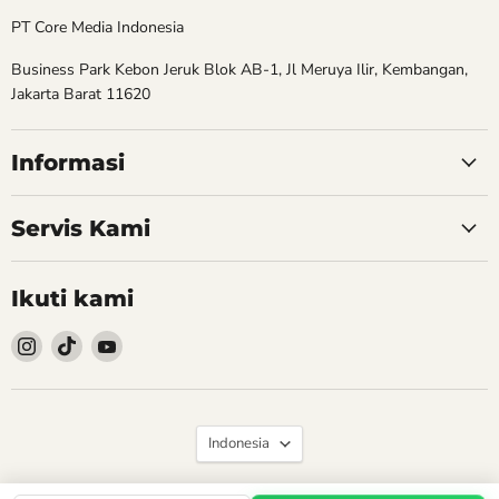
PT Core Media Indonesia
Business Park Kebon Jeruk Blok AB-1, Jl Meruya Ilir, Kembangan,
Jakarta Barat 11620
Informasi
Servis Kami
Ikuti kami
Follow
Follow
Follow
kami
kami
kami
Instagram
TikTok
YouTube
Bahasa
Indonesia