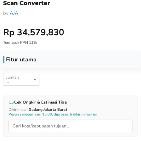
Scan Converter
by
AJA
Harga Special
Rp 34,579,830
Termasuk PPN 11%
Fitur utama
Jumlah
Cek Ongkir & Estimasi Tiba
Dikirim dari
Gudang Jakarta Barat
Pesan sebelum jam 15:00, diproses & dikirim hari ini