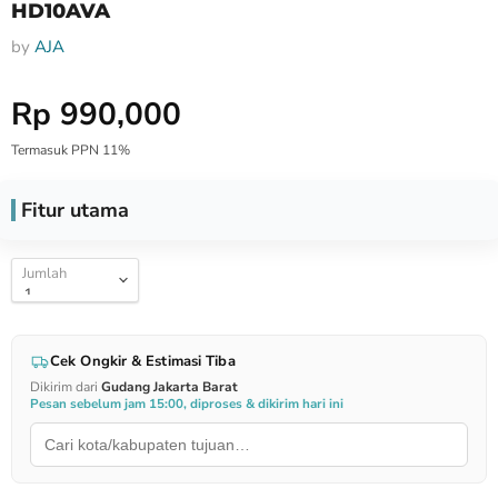
HD10AVA
by
AJA
Harga Special
Rp 990,000
Termasuk PPN 11%
Fitur utama
Jumlah
Cek Ongkir & Estimasi Tiba
Dikirim dari
Gudang Jakarta Barat
Pesan sebelum jam 15:00, diproses & dikirim hari ini