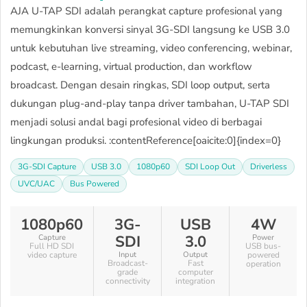
AJA U-TAP SDI adalah perangkat capture profesional yang
memungkinkan konversi sinyal 3G-SDI langsung ke USB 3.0
untuk kebutuhan live streaming, video conferencing, webinar,
podcast, e-learning, virtual production, dan workflow
broadcast. Dengan desain ringkas, SDI loop output, serta
dukungan plug-and-play tanpa driver tambahan, U-TAP SDI
menjadi solusi andal bagi profesional video di berbagai
lingkungan produksi. :contentReference[oaicite:0]{index=0}
3G-SDI Capture
USB 3.0
1080p60
SDI Loop Out
Driverless
UVC/UAC
Bus Powered
1080p60
3G-
USB
4W
SDI
3.0
Capture
Power
Full HD SDI
USB bus-
video capture
Input
Output
powered
Broadcast-
Fast
operation
grade
computer
connectivity
integration