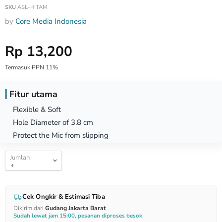
SKU
ASL-HITAM
by
Core Media Indonesia
Harga Special
Rp 13,200
Termasuk PPN 11%
Fitur utama
Flexible & Soft
Hole Diameter of 3.8 cm
Protect the Mic from slipping
Jumlah
Cek Ongkir & Estimasi Tiba
Dikirim dari
Gudang Jakarta Barat
Sudah lewat jam 15:00, pesanan diproses besok