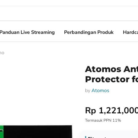
Panduan Live Streaming
Perbandingan Produk
Hardca
mo
Atomos Ant
Protector 
by
Atomos
Harga Special
Rp 1,221,00
Termasuk PPN 11%