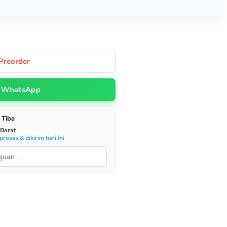
Preorder
WhatsApp
 Tiba
 Barat
roses & dikirim hari ini