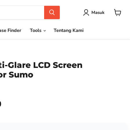
Masuk
Keranja
se Finder
Tools
Tentang Kami
i-Glare LCD Screen
for Sumo
0