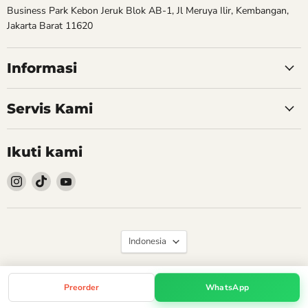
Business Park Kebon Jeruk Blok AB-1, Jl Meruya Ilir, Kembangan,
Jakarta Barat 11620
Informasi
Servis Kami
Ikuti kami
Follow
Follow
Follow
kami
kami
kami
Instagram
TikTok
YouTube
Bahasa
Indonesia
Hak Cipta © 2026 PT Core Media Indonesia.
WhatsApp
Preorder