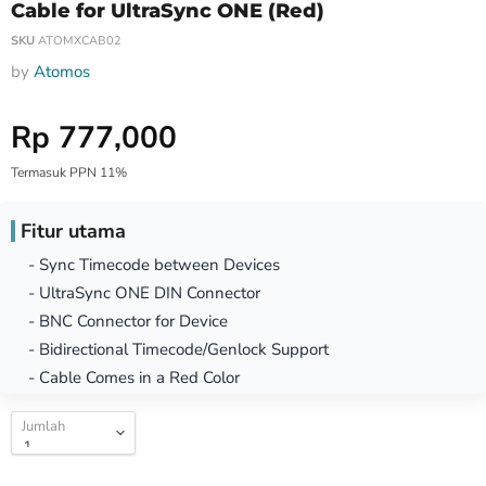
Cable for UltraSync ONE (Red)
SKU
ATOMXCAB02
by
Atomos
Harga Special
Rp 777,000
Termasuk PPN 11%
Fitur utama
- Sync Timecode between Devices
- UltraSync ONE DIN Connector
- BNC Connector for Device
- Bidirectional Timecode/Genlock Support
- Cable Comes in a Red Color
Jumlah