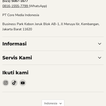
(021) 5087-1677
0816-1555-7799
(WhatsApp)
PT Core Media Indonesia
Business Park Kebon Jeruk Blok AB-1, Jl Meruya Ilir, Kembangan,
Jakarta Barat 11620
Informasi
Servis Kami
Ikuti kami
Follow
Follow
Follow
kami
kami
kami
Instagram
TikTok
YouTube
Bahasa
Indonesia