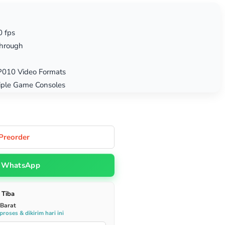
0 fps
hrough
010 Video Formats
tiple Game Consoles
Preorder
WhatsApp
 Tiba
 Barat
roses & dikirim hari ini