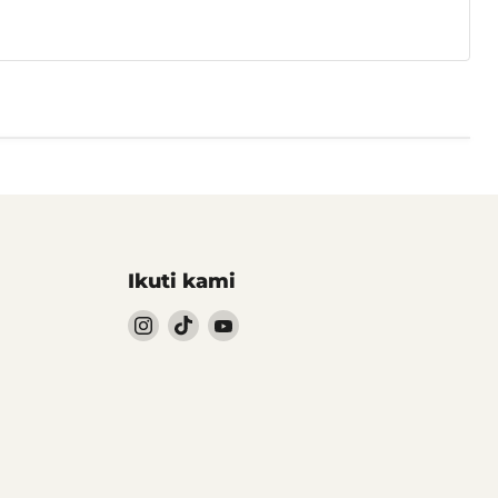
Ikuti kami
Follow
Follow
Follow
kami
kami
kami
Instagram
TikTok
YouTube