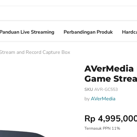
Panduan Live Streaming
Perbandingan Produk
Hardca
Stream and Record Capture Box
AVerMedia L
Game Strea
SKU
AVR-GC553
by
AVerMedia
Harga Special
Rp 4,995,00
Termasuk PPN 11%