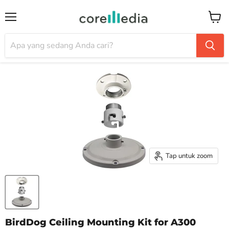
Menu
Keran
Tap untuk zoom
BirdDog Ceiling Mounting Kit for A300