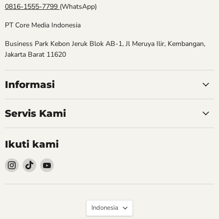
0816-1555-7799
(WhatsApp)
PT Core Media Indonesia
Business Park Kebon Jeruk Blok AB-1, Jl Meruya Ilir, Kembangan,
Jakarta Barat 11620
Informasi
Servis Kami
Ikuti kami
Follow
Follow
Follow
kami
kami
kami
Instagram
TikTok
YouTube
Bahasa
Indonesia