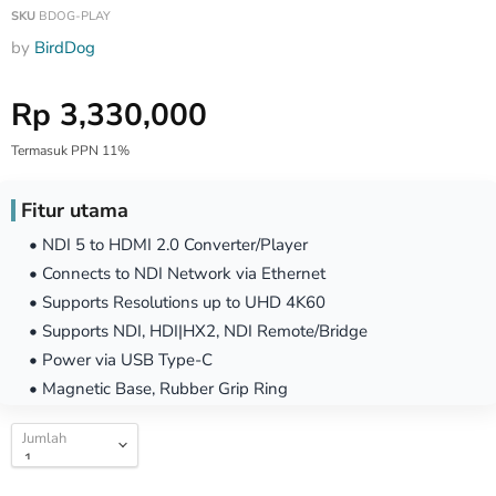
SKU
BDOG-PLAY
by
BirdDog
Harga Special
Rp 3,330,000
Termasuk PPN 11%
Fitur utama
• NDI 5 to HDMI 2.0 Converter/Player
• Connects to NDI Network via Ethernet
• Supports Resolutions up to UHD 4K60
• Supports NDI, HDI|HX2, NDI Remote/Bridge
• Power via USB Type-C
• Magnetic Base, Rubber Grip Ring
Jumlah