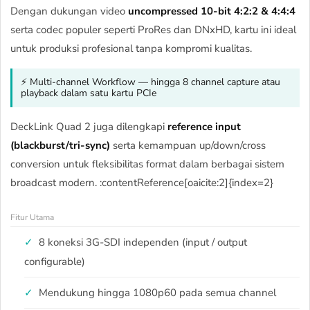
Dengan dukungan video
uncompressed 10-bit 4:2:2 & 4:4:4
serta codec populer seperti ProRes dan DNxHD, kartu ini ideal
untuk produksi profesional tanpa kompromi kualitas.
⚡ Multi-channel Workflow — hingga 8 channel capture atau
playback dalam satu kartu PCIe
DeckLink Quad 2 juga dilengkapi
reference input
(blackburst/tri-sync)
serta kemampuan up/down/cross
conversion untuk fleksibilitas format dalam berbagai sistem
broadcast modern. :contentReference[oaicite:2]{index=2}
Fitur Utama
8 koneksi 3G-SDI independen (input / output
configurable)
Mendukung hingga 1080p60 pada semua channel