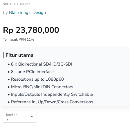
SKU
BDLKDVQD2
by
Blackmagic Design
Harga Special
Rp 23,780,000
Termasuk PPN 11%
Fitur utama
• 8 x Bidirectional SD/HD/3G-SDI
• 8-Lane PCIe Interface
• Resolutions up to 1080p60
• Micro-BNC/Mini DIN Connectors
• Inputs/Outputs Independently Switchable
• Reference In, Up/Down/Cross Conversions
Jumlah