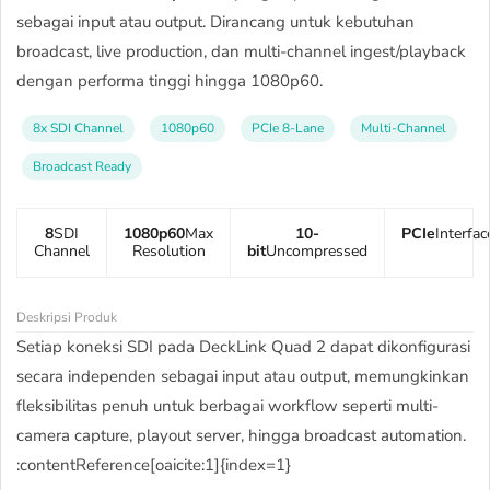
sebagai input atau output. Dirancang untuk kebutuhan
broadcast, live production, dan multi-channel ingest/playback
dengan performa tinggi hingga 1080p60.
8x SDI Channel
1080p60
PCIe 8-Lane
Multi-Channel
Broadcast Ready
8
SDI
1080p60
Max
10-
PCIe
Interfac
Channel
Resolution
bit
Uncompressed
Deskripsi Produk
Setiap koneksi SDI pada DeckLink Quad 2 dapat dikonfigurasi
secara independen sebagai input atau output, memungkinkan
fleksibilitas penuh untuk berbagai workflow seperti multi-
camera capture, playout server, hingga broadcast automation.
:contentReference[oaicite:1]{index=1}