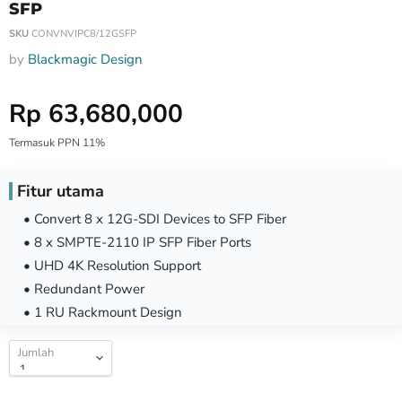
SFP
SKU
CONVNVIPC8/12GSFP
by
Blackmagic Design
Harga Special
Rp 63,680,000
Termasuk PPN 11%
Fitur utama
• Convert 8 x 12G-SDI Devices to SFP Fiber
• 8 x SMPTE-2110 IP SFP Fiber Ports
• UHD 4K Resolution Support
• Redundant Power
• 1 RU Rackmount Design
Jumlah