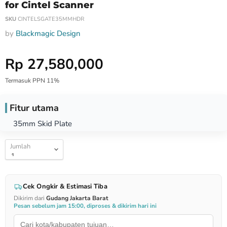
for Cintel Scanner
SKU
CINTELSGATE35MMHDR
by
Blackmagic Design
Harga Special
Rp 27,580,000
Termasuk PPN 11%
Fitur utama
35mm Skid Plate
Jumlah
Cek Ongkir & Estimasi Tiba
Dikirim dari
Gudang Jakarta Barat
Pesan sebelum jam 15:00, diproses & dikirim hari ini