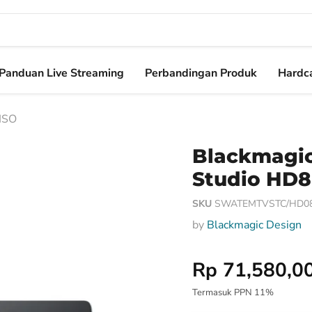
Panduan Live Streaming
Perbandingan Produk
Hardca
 ISO
Blackmagic
Studio HD8
SKU
SWATEMTVSTC/HD08
by
Blackmagic Design
Harga Special
Rp 71,580,0
Termasuk PPN 11%