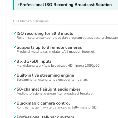
⚡
Professional ISO Recording Broadcast Solution
— r
Fitur Utama & Keunggulan
✓
ISO recording for all 8 inputs
Rekam seluruh sumber video dan program output secara simultan
✓
Supports up to 8 remote cameras
Produksi multi lokasi melalui LAN maupun internet.
✓
8 x 3G-SDI inputs
Mendukung workflow broadcast HD hingga 1080p60.
✓
Built-in live streaming engine
Streaming langsung tanpa encoder tambahan.
✓
58-channel Fairlight audio mixer
Audio profesional dengan fitur broadcast lengkap.
✓
Blackmagic camera control
Kontrol iris, gain, white balance dan tally melalui SDI.
✓
Professional talkback system