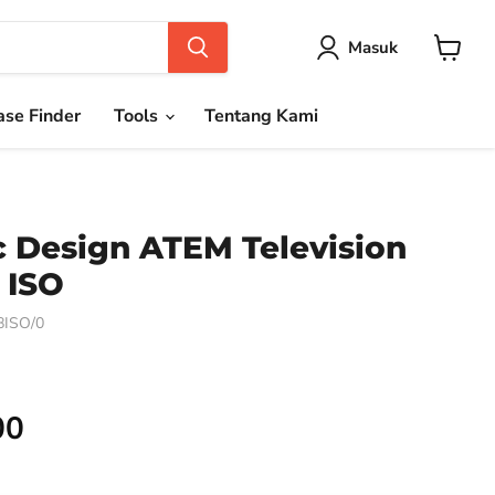
Masuk
Keranja
se Finder
Tools
Tentang Kami
 Design ATEM Television
 ISO
ISO/0
00