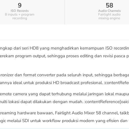
9
58
ISO Records
Audio Channels
8 inputs + program
Fairlight audio
recording
mixing engine
lengkap dari seri HD8 yang menghadirkan kemampuan ISO recordin
erekam program output, sehingga proses editing dan revisi pasca pr
hronizer dan format converter pada seluruh input, sehingga berba
ya ideal untuk produksi HD broadcast profesional. :contentRefer
ote camera yang dapat terhubung melalui jaringan lokal maupun i
multi lokasi dapat dilakukan dengan mudah. :contentReference[oaici
reaming hardware bawaan, Fairlight Audio Mixer 58 channel, talk
ic melalui SDI untuk workflow produksi modern yang efisien dan te