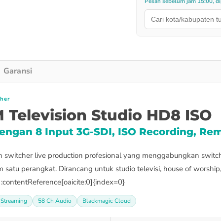
Pesan sebelum jam 15:00, dip
Garansi
cher
Television Studio HD8 ISO
dengan 8 Input 3G-SDI, ISO Recording, R
switcher live production profesional yang menggabungkan switcher
 satu perangkat. Dirancang untuk studio televisi, house of worship
:contentReference[oaicite:0]{index=0}
 Streaming
58 Ch Audio
Blackmagic Cloud