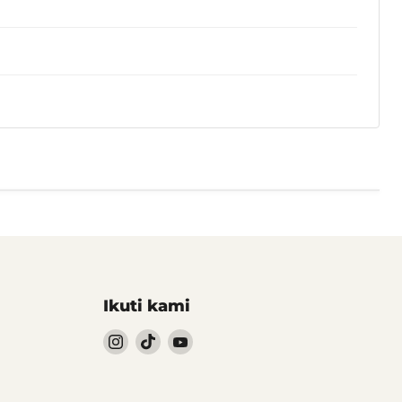
Ikuti kami
Follow
Follow
Follow
kami
kami
kami
Instagram
TikTok
YouTube