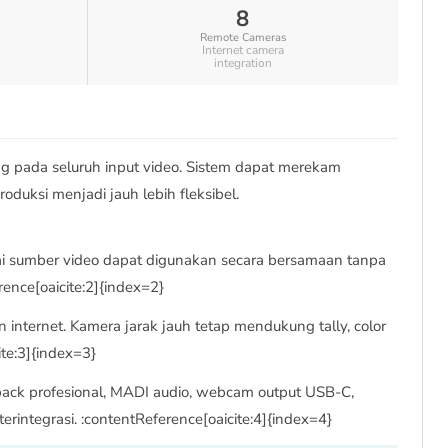
8
Remote Cameras
Internet camera
integration
g pada seluruh input video. Sistem dapat merekam
oduksi menjadi jauh lebih fleksibel.
gai sumber video dapat digunakan secara bersamaan tanpa
ence[oaicite:2]{index=2}
nternet. Kamera jarak jauh tetap mendukung tally, color
te:3]{index=3}
back profesional, MADI audio, webcam output USB-C,
rintegrasi. :contentReference[oaicite:4]{index=4}