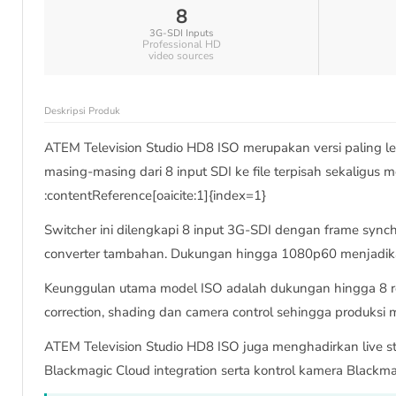
8
3G-SDI Inputs
Professional HD
video sources
Deskripsi Produk
ATEM Television Studio HD8 ISO merupakan versi paling 
masing-masing dari 8 input SDI ke file terpisah sekaligus m
:contentReference[oaicite:1]{index=1}
Switcher ini dilengkapi 8 input 3G-SDI dengan frame sync
converter tambahan. Dukungan hingga 1080p60 menjadikann
Keunggulan utama model ISO adalah dukungan hingga 8 rem
correction, shading dan camera control sehingga produksi 
ATEM Television Studio HD8 ISO juga menghadirkan live st
Blackmagic Cloud integration serta kontrol kamera Blackmag