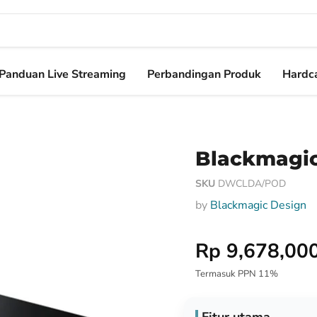
Panduan Live Streaming
Perbandingan Produk
Hardca
Blackmagic
SKU
DWCLDA/POD
by
Blackmagic Design
Harga Special
Rp 9,678,00
Termasuk PPN 11%