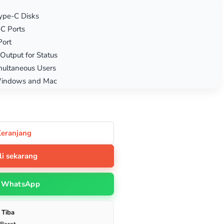
ype-C Disks
-C Ports
Port
Output for Status
multaneous Users
r Windows and Mac
Keranjang
li sekarang
WhatsApp
 Tiba