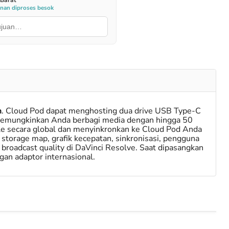
 Barat
anan diproses besok
n
. Cloud Pod dapat menghosting dua drive USB Type-C
memungkinkan Anda berbagi media dengan hingga 50
le secara global dan menyinkronkan ke Cloud Pod Anda
orage map, grafik kecepatan, sinkronisasi, pengguna
roadcast quality di DaVinci Resolve. Saat dipasangkan
an adaptor internasional.