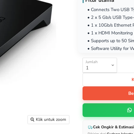
Fitur utama
• Connects Two USB T
• 2 x 5 Gb/s USB Type
• 1 x 10Gb/s Ethernet 
• 1 x HDMI Monitoring 
• Supports up to 50 Si
• Software Utility fo
Jumlah
Be
Klik untuk zoom
Cek Ongkir & Estimasi