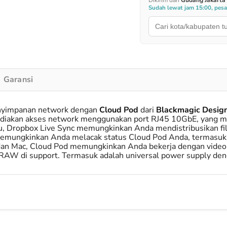
Dikirim dari
Gudang Jakarta
Sudah lewat jam 15:00, pes
Garansi
enyimpanan network dengan
Cloud Pod
dari
Blackmagic Desig
ediakan akses network menggunakan port RJ45 10GbE, yang 
tu, Dropbox Live Sync memungkinkan Anda mendistribusikan fi
emungkinkan Anda melacak status Cloud Pod Anda, termasuk st
an Mac, Cloud Pod memungkinkan Anda bekerja dengan video b
AW di support. Termasuk adalah universal power supply deng