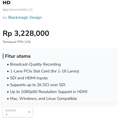
HD
SKU
BDLKMINIREC3G
by
Blackmagic Design
Harga Special
Rp 3,228,000
Termasuk PPN 11%
Fitur utama
• Broadcast-Quality Recording
• 1-Lane PCIe Slot Card (for 1-16 Lanes)
• SDI and HDMI Inputs
• Supports up to 2K DCI over SDI
• Up to 1080p60 Resolution Support in HDMI
• Mac, Windows, and Linux Compatible
Jumlah