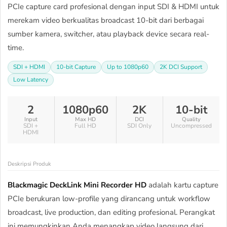
PCIe capture card profesional dengan input SDI & HDMI untuk
merekam video berkualitas broadcast 10-bit dari berbagai
sumber kamera, switcher, atau playback device secara real-
time.
SDI + HDMI
10-bit Capture
Up to 1080p60
2K DCI Support
Low Latency
2
1080p60
2K
10-bit
Input
Max HD
DCI
Quality
SDI +
Full HD
SDI Only
Uncompressed
HDMI
Deskripsi Produk
Blackmagic DeckLink Mini Recorder HD
adalah kartu capture
PCIe berukuran low-profile yang dirancang untuk workflow
broadcast, live production, dan editing profesional. Perangkat
ini memungkinkan Anda menangkap video langsung dari