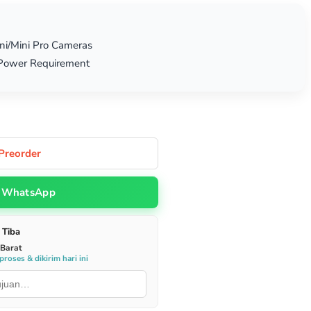
i/Mini Pro Cameras
Power Requirement
Preorder
WhatsApp
 Tiba
 Barat
roses & dikirim hari ini