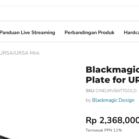
Panduan Live Streaming
Perbandingan Produk
Hardca
or URSA/URSA Mini
Blackmagic
Plate for 
SKU
CINEURVBATTGOLD
by
Blackmagic Design
Harga Special
Rp 2,368,00
Termasuk PPN 11%