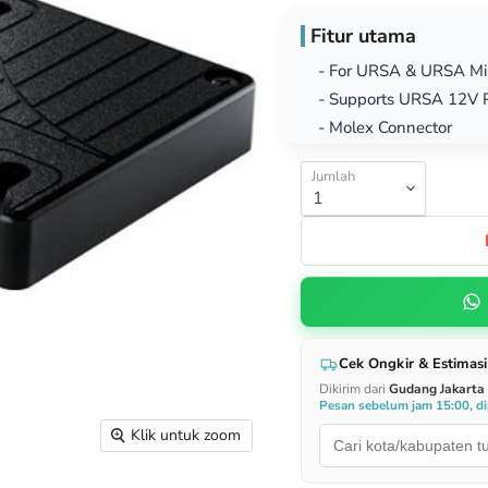
Fitur utama
- For URSA & URSA Min
- Supports URSA 12V 
- Molex Connector
Jumlah
Cek Ongkir & Estimasi
Dikirim dari
Gudang Jakarta
Pesan sebelum jam 15:00, dip
Klik untuk zoom