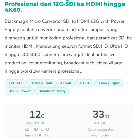
Profesional dari 12G-SDI ke HDMI hingga
4K60.
Blackmagic Micro Converter SDI to HDMI 12G with Power
Supply adalah converter broadcast ultra compact yang
dirancang untuk monitoring profesional dari perangkat SDI ke
monitor HDMI. Mendukung seluruh format SD, HD, Ultra HD,
hingga DCI 4K60, converter ini sangat ideal untuk live
production, color monitoring, broadcast rack, video village,
hingga workflow kamera profesional.
12G-SDI
HDMI Output
4Kp60
3D LUT
Loop Output
USB-C Power
Broadcast Ready
12
33
G
pt
SDI INPUT
3D LUT
SD · HD · UHD
Color calibrated
hingga DCI 4K
monitoring