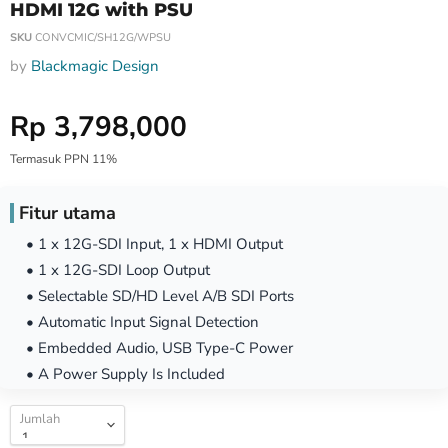
HDMI 12G with PSU
SKU
CONVCMIC/SH12G/WPSU
by
Blackmagic Design
Harga Special
Rp 3,798,000
Termasuk PPN 11%
Fitur utama
• 1 x 12G-SDI Input, 1 x HDMI Output
• 1 x 12G-SDI Loop Output
• Selectable SD/HD Level A/B SDI Ports
• Automatic Input Signal Detection
• Embedded Audio, USB Type-C Power
• A Power Supply Is Included
Jumlah