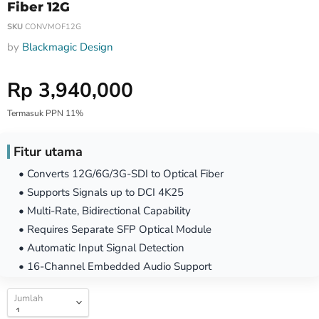
Fiber 12G
SKU
CONVMOF12G
by
Blackmagic Design
Harga Special
Rp 3,940,000
Termasuk PPN 11%
Fitur utama
• Converts 12G/6G/3G-SDI to Optical Fiber
• Supports Signals up to DCI 4K25
• Multi-Rate, Bidirectional Capability
• Requires Separate SFP Optical Module
• Automatic Input Signal Detection
• 16-Channel Embedded Audio Support
Jumlah