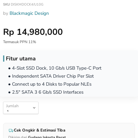
SKU
DISKMDOCK4/U10G
by
Blackmagic Design
Harga Special
Rp 14,980,000
Termasuk PPN 11%
Fitur utama
● 4-Slot SSD Dock, 10 Gb/s USB Type-C Port
● Independent SATA Driver Chip Per Slot
● Connect up to 4 Disks to Popular NLEs
● 2.5" SATA 3 6 Gb/s SSD Interfaces
Jumlah
Cek Ongkir & Estimasi Tiba
Dikirim dari
Gudang Jakarta Barat