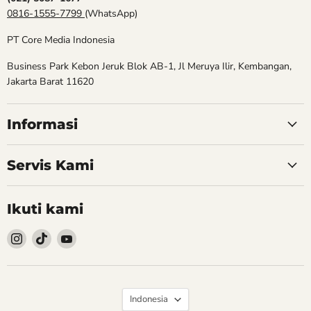
0816-1555-7799
(WhatsApp)
PT Core Media Indonesia
Business Park Kebon Jeruk Blok AB-1, Jl Meruya Ilir, Kembangan,
Jakarta Barat 11620
Informasi
Servis Kami
Ikuti kami
Follow
Follow
Follow
kami
kami
kami
Instagram
TikTok
YouTube
Bahasa
Indonesia