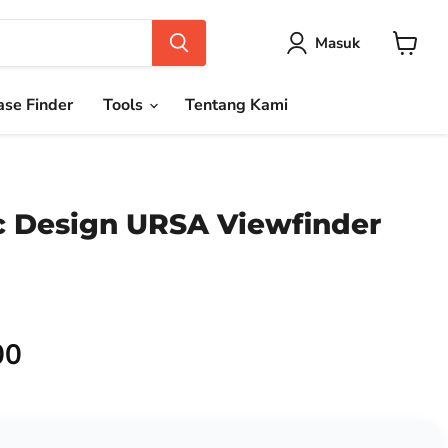
Masuk
Keranja
se Finder
Tools
Tentang Kami
 Design URSA Viewfinder
00