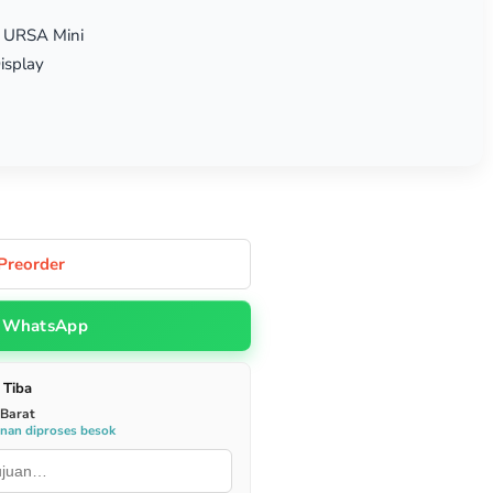
& URSA Mini
isplay
Preorder
WhatsApp
 Tiba
 Barat
anan diproses besok