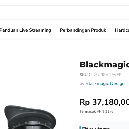
Panduan Live Streaming
Perbandingan Produk
Hardca
Blackmagic
SKU
CINEURSANEVFP
by
Blackmagic Design
Harga Special
Rp 37,180,0
Termasuk PPN 11%