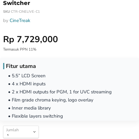
Switcher
SKU
CTR-CINELIVE-C1
by
CineTreak
Harga Special
Rp 7,729,000
Termasuk PPN 11%
Fitur utama
• 5.5” LCD Screen
• 4 x HDMI inputs
• 2 x HDMI outputs for PGM, 1 for UVC streaming
• Film grade chroma keying, logo overlay
• Inner media library
• Flexible layers switching
Jumlah