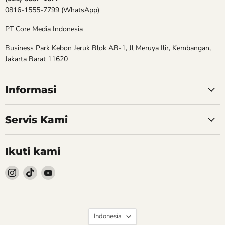
0816-1555-7799
(WhatsApp)
PT Core Media Indonesia
Business Park Kebon Jeruk Blok AB-1, Jl Meruya Ilir, Kembangan,
Jakarta Barat 11620
Informasi
Servis Kami
Ikuti kami
Follow
Follow
Follow
kami
kami
kami
Instagram
TikTok
YouTube
Bahasa
Indonesia