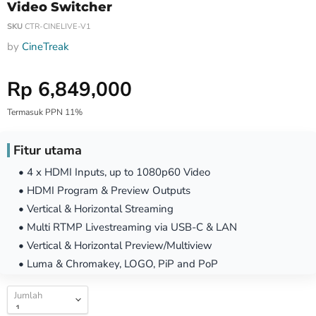
Video Switcher
SKU
CTR-CINELIVE-V1
by
CineTreak
Harga Special
Rp 6,849,000
Termasuk PPN 11%
Fitur utama
• 4 x HDMI Inputs, up to 1080p60 Video
• HDMI Program & Preview Outputs
• Vertical & Horizontal Streaming
• Multi RTMP Livestreaming via USB-C & LAN
• Vertical & Horizontal Preview/Multiview
• Luma & Chromakey, LOGO, PiP and PoP
Jumlah