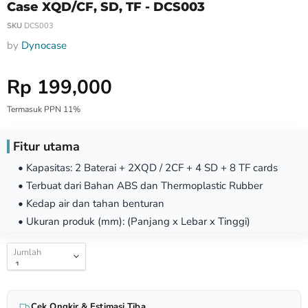
Case XQD/CF, SD, TF - DCS003
SKU
DCS003
by
Dynocase
Harga Special
Rp 199,000
Termasuk PPN 11%
Fitur utama
• Kapasitas: 2 Baterai + 2XQD / 2CF + 4 SD + 8 TF cards
• Terbuat dari Bahan ABS dan Thermoplastic Rubber
• Kedap air dan tahan benturan
• Ukuran produk (mm): (Panjang x Lebar x Tinggi)
Jumlah
Cek Ongkir & Estimasi Tiba