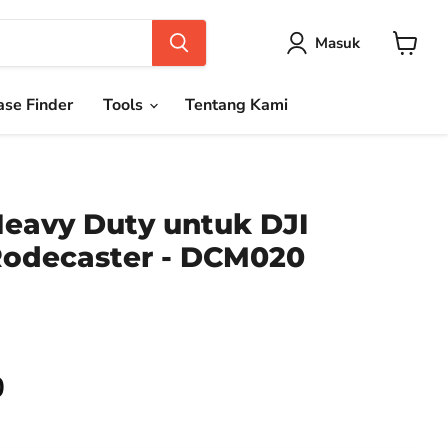
Masuk
Keranja
se Finder
Tools
Tentang Kami
eavy Duty untuk DJI
odecaster - DCM020
0