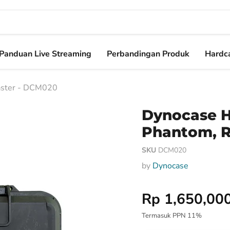
Panduan Live Streaming
Perbandingan Produk
Hardca
aster - DCM020
Dynocase H
Phantom, R
SKU
DCM020
by
Dynocase
Harga Special
Rp 1,650,00
Termasuk PPN 11%