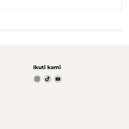
Ikuti kami
Follow
Follow
Follow
kami
kami
kami
Instagram
TikTok
YouTube