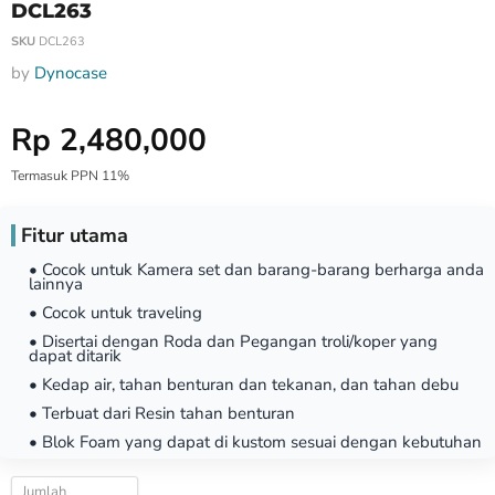
DCL263
SKU
DCL263
by
Dynocase
Harga Special
Rp 2,480,000
Termasuk PPN 11%
Fitur utama
• Cocok untuk Kamera set dan barang-barang berharga anda
lainnya
• Cocok untuk traveling
• Disertai dengan Roda dan Pegangan troli/koper yang
dapat ditarik
• Kedap air, tahan benturan dan tekanan, dan tahan debu
• Terbuat dari Resin tahan benturan
• Blok Foam yang dapat di kustom sesuai dengan kebutuhan
Jumlah