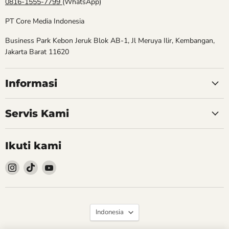
0816-1555-7799
(WhatsApp)
PT Core Media Indonesia
Business Park Kebon Jeruk Blok AB-1, Jl Meruya Ilir, Kembangan,
Jakarta Barat 11620
Informasi
Servis Kami
Ikuti kami
Follow
Follow
Follow
kami
kami
kami
Instagram
TikTok
YouTube
Bahasa
Indonesia