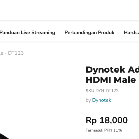
Panduan Live Streaming
Perbandingan Produk
Hardca
le - DT123
Dynotek Ad
HDMI Male 
SKU
DYN-DT123
by
Dynotek
Harga Special
Rp 18,000
Termasuk PPN 11%