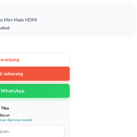
to Mini Male HDMI
lated
Keranjang
li sekarang
WhatsApp
 Tiba
 Barat
anan diproses besok