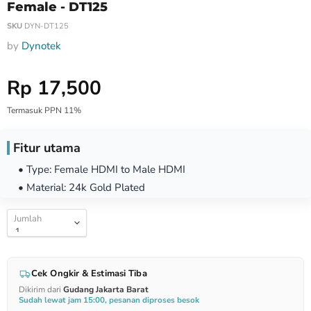
Female - DT125
SKU
DYN-DT125
by
Dynotek
Harga Special
Rp 17,500
Termasuk PPN 11%
Fitur utama
• Type: Female HDMI to Male HDMI
• Material: 24k Gold Plated
Jumlah
Cek Ongkir & Estimasi Tiba
Dikirim dari
Gudang Jakarta Barat
Sudah lewat jam 15:00, pesanan diproses besok