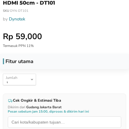
HDMI 50cm - DT101
SKU
DYN-DT101
by
Dynotek
Harga Special
Rp 59,000
Termasuk PPN 11%
Fitur utama
Jumlah
Cek Ongkir & Estimasi Tiba
Dikirim dari
Gudang Jakarta Barat
Pesan sebelum jam 15:00, diproses & dikirim hari ini