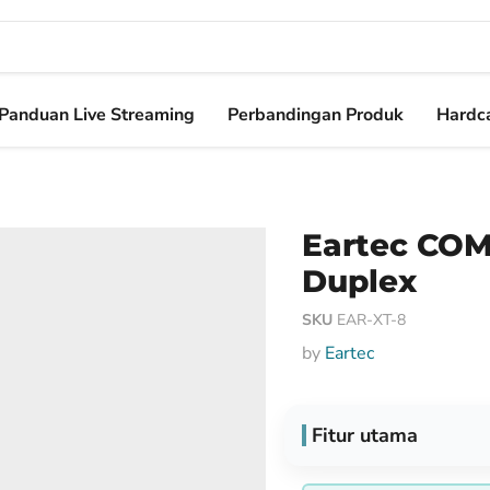
Panduan Live Streaming
Perbandingan Produk
Hardca
Eartec COM
Duplex
SKU
EAR-XT-8
by
Eartec
Fitur utama