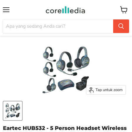
Menu
Keran
Tap untuk zoom
Eartec HUB532 - 5 Person Headset Wireless