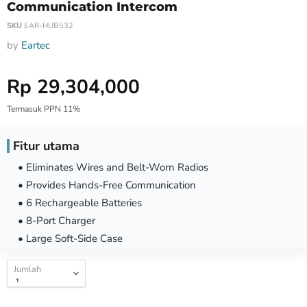
Communication Intercom
SKU
EAR-HUB532
by
Eartec
Harga Special
Rp 29,304,000
Termasuk PPN 11%
Fitur utama
• Eliminates Wires and Belt-Worn Radios
• Provides Hands-Free Communication
• 6 Rechargeable Batteries
• 8-Port Charger
• Large Soft-Side Case
Jumlah