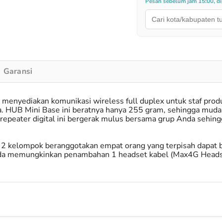
Pesan sebelum jam 15:00, dip
Garansi
menyediakan komunikasi wireless full duplex untuk staf prod
. HUB Mini Base ini beratnya hanya 255 gram, sehingga mudah
repeater digital ini bergerak mulus bersama grup Anda sehing
a 2 kelompok beranggotakan empat orang yang terpisah dapat 
nda memungkinkan penambahan 1 headset kabel (Max4G Headse