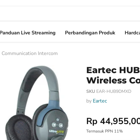
Panduan Live Streaming
Perbandingan Produk
Hardca
 Communication Intercom
Eartec HUB
Wireless C
SKU
EAR-HUB9DMXD
by
Eartec
Harga Special
Rp 44,955,0
Termasuk PPN 11%