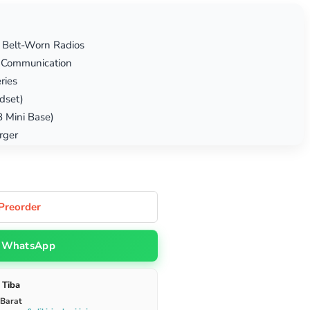
d Belt-Worn Radios
 Communication
ries
dset)
 Mini Base)
rger
Preorder
WhatsApp
 Tiba
 Barat