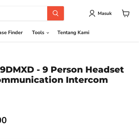
Masuk
Keranja
se Finder
Tools
Tentang Kami
9DMXD - 9 Person Headset
ommunication Intercom
00