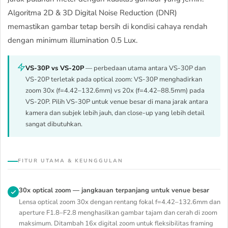
Algoritma 2D & 3D Digital Noise Reduction (DNR)
memastikan gambar tetap bersih di kondisi cahaya rendah
dengan minimum illumination 0.5 Lux.
VS-30P vs VS-20P
— perbedaan utama antara VS-30P dan
VS-20P terletak pada optical zoom: VS-30P menghadirkan
zoom 30x (f=4.42–132.6mm) vs 20x (f=4.42–88.5mm) pada
VS-20P. Pilih VS-30P untuk venue besar di mana jarak antara
kamera dan subjek lebih jauh, dan close-up yang lebih detail
sangat dibutuhkan.
FITUR UTAMA & KEUNGGULAN
30x optical zoom — jangkauan terpanjang untuk venue besar
Lensa optical zoom 30x dengan rentang fokal f=4.42–132.6mm dan
aperture F1.8–F2.8 menghasilkan gambar tajam dan cerah di zoom
maksimum. Ditambah 16x digital zoom untuk fleksibilitas framing