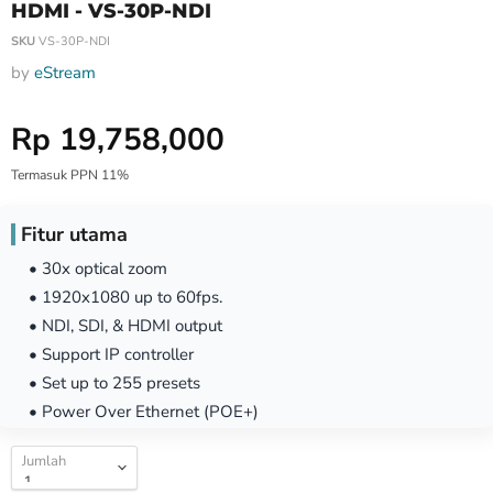
HDMI - VS-30P-NDI
SKU
VS-30P-NDI
by
eStream
Harga Special
Rp 19,758,000
Termasuk PPN 11%
Fitur utama
• 30x optical zoom
• 1920x1080 up to 60fps.
• NDI, SDI, & HDMI output
• Support IP controller
• Set up to 255 presets
• Power Over Ethernet (POE+)
Jumlah