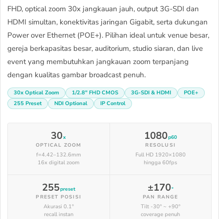
FHD, optical zoom 30x jangkauan jauh, output 3G-SDI dan
HDMI simultan, konektivitas jaringan Gigabit, serta dukungan
Power over Ethernet (POE+). Pilihan ideal untuk venue besar,
gereja berkapasitas besar, auditorium, studio siaran, dan live
event yang membutuhkan jangkauan zoom terpanjang
dengan kualitas gambar broadcast penuh.
30x Optical Zoom
1/2.8" FHD CMOS
3G-SDI & HDMI
POE+
255 Preset
NDI Optional
IP Control
30
1080
x
p60
OPTICAL ZOOM
RESOLUSI
f=4.42–132.6mm
Full HD 1920×1080
16x digital zoom
hingga 60fps
255
±170
preset
°
PRESET POSISI
PAN RANGE
Akurasi 0.1°
Tilt -30° ~ +90°
recall instan
coverage penuh