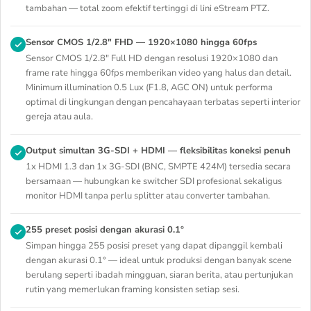
tambahan — total zoom efektif tertinggi di lini eStream PTZ.
Sensor CMOS 1/2.8" FHD — 1920×1080 hingga 60fps
Sensor CMOS 1/2.8" Full HD dengan resolusi 1920×1080 dan
frame rate hingga 60fps memberikan video yang halus dan detail.
Minimum illumination 0.5 Lux (F1.8, AGC ON) untuk performa
optimal di lingkungan dengan pencahayaan terbatas seperti interior
gereja atau aula.
Output simultan 3G-SDI + HDMI — fleksibilitas koneksi penuh
1x HDMI 1.3 dan 1x 3G-SDI (BNC, SMPTE 424M) tersedia secara
bersamaan — hubungkan ke switcher SDI profesional sekaligus
monitor HDMI tanpa perlu splitter atau converter tambahan.
255 preset posisi dengan akurasi 0.1°
Simpan hingga 255 posisi preset yang dapat dipanggil kembali
dengan akurasi 0.1° — ideal untuk produksi dengan banyak scene
berulang seperti ibadah mingguan, siaran berita, atau pertunjukan
rutin yang memerlukan framing konsisten setiap sesi.