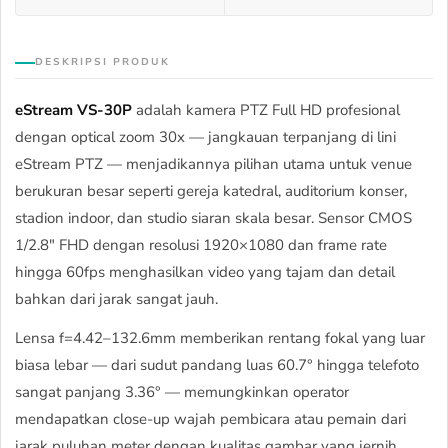
DESKRIPSI PRODUK
eStream VS-30P
adalah kamera PTZ Full HD profesional
dengan optical zoom 30x — jangkauan terpanjang di lini
eStream PTZ — menjadikannya pilihan utama untuk venue
berukuran besar seperti gereja katedral, auditorium konser,
stadion indoor, dan studio siaran skala besar. Sensor CMOS
1/2.8" FHD dengan resolusi 1920×1080 dan frame rate
hingga 60fps menghasilkan video yang tajam dan detail
bahkan dari jarak sangat jauh.
Lensa f=4.42–132.6mm memberikan rentang fokal yang luar
biasa lebar — dari sudut pandang luas 60.7° hingga telefoto
sangat panjang 3.36° — memungkinkan operator
mendapatkan close-up wajah pembicara atau pemain dari
jarak puluhan meter dengan kualitas gambar yang jernih.