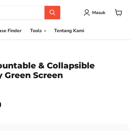
Masuk
Keranja
se Finder
Tools
Tentang Kami
untable & Collapsible
 Green Screen
0