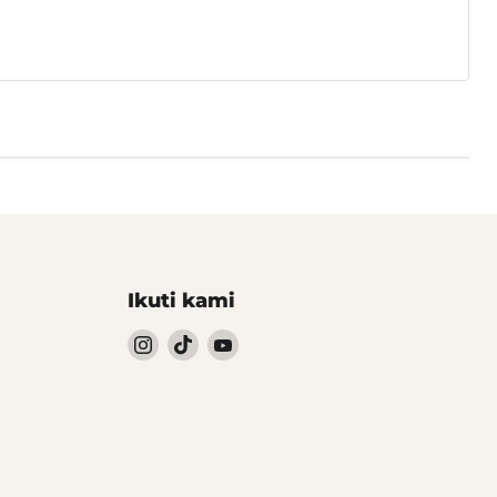
Ikuti kami
Follow
Follow
Follow
kami
kami
kami
Instagram
TikTok
YouTube