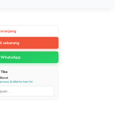
Keranjang
li sekarang
WhatsApp
 Tiba
 Barat
roses & dikirim hari ini