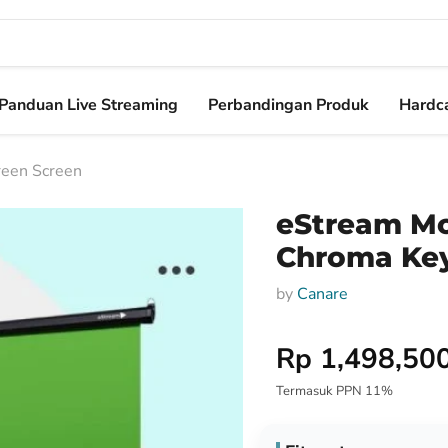
Panduan Live Streaming
Perbandingan Produk
Hardca
reen Screen
eStream Mo
Chroma Key
by
Canare
Harga Special
Rp 1,498,50
Termasuk PPN 11%