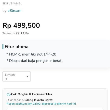
SKU
VS-WMB
by
eStream
Harga Special
Rp 499,500
Termasuk PPN 11%
Fitur utama
* HCM-1 memiliki slot 1/4"-20
* Dibuat dari baja pengukur berat
Jumlah
Cek Ongkir & Estimasi Tiba
Dikirim dari
Gudang Jakarta Barat
Pesan sebelum jam 15:00, diproses & dikirim hari ini