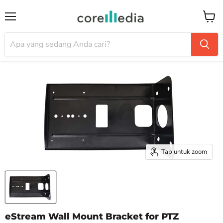
Menu
Keran
Tap untuk zoom
eStream Wall Mount Bracket for PTZ