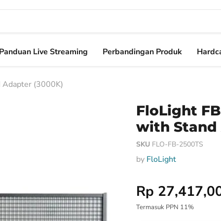
Panduan Live Streaming
Perbandingan Produk
Hardca
d Adapter (3000K)
FloLight FB
with Stand
SKU
FLO-FB-2500TS
by
FloLight
Harga Special
Rp 27,417,0
Termasuk PPN 11%